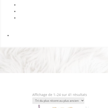
Trié
Affichage de 1–24 sur 41 résultats
du
plus