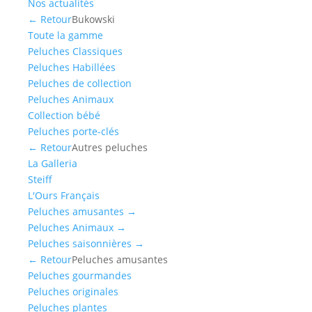
Nos actualités
← Retour
Bukowski
Toute la gamme
Peluches Classiques
Peluches Habillées
Peluches de collection
Peluches Animaux
Collection bébé
Peluches porte-clés
← Retour
Autres peluches
La Galleria
Steiff
L'Ours Français
Peluches amusantes
→
Peluches Animaux
→
Peluches saisonnières
→
← Retour
Peluches amusantes
Peluches gourmandes
Peluches originales
Peluches plantes