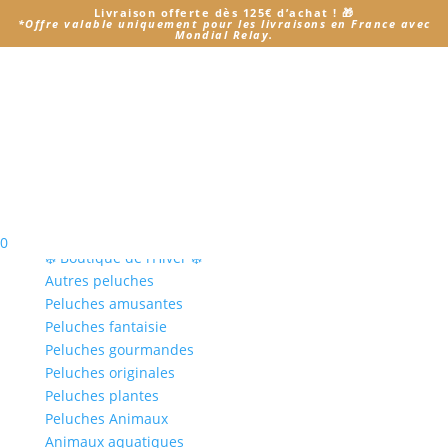
Livraison offerte dès 125€ d’achat
! 🎁
*
Offre valable uniquement pour les livraisons en France avec
Mondial Relay.
Accueil
/ Produit Je choisi mon Modèle / 35cm
35cm
Aucun produit ne correspond à votre sélection.
Notre boutique
0
❄️ Boutique de l’Hiver ❄️
Autres peluches
Peluches amusantes
Peluches fantaisie
Peluches gourmandes
Peluches originales
Peluches plantes
Peluches Animaux
Animaux aquatiques