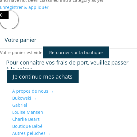
and have not been classified into a category as yet.
Enregistrer & appliquer
0
Votre panier
Votre panier est vide
Retourner sur la boutique
Pour connaître vos frais de port, veuillez passer
à la caisse.
Je continue mes achats
À propos de nous
→
Bukowski
→
Gabriel
Louise Mansen
Charlie Bears
Boutique Bébé
Autres peluches
→