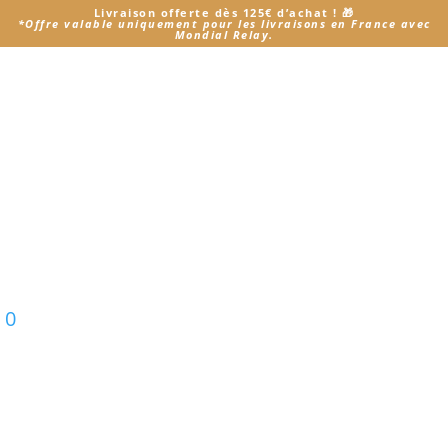
Livraison offerte dès 125€ d’achat
! 🎁
*
Offre valable uniquement pour les livraisons en France avec
Mondial Relay.
Accueil
/ Produit Je choisi mon Modèle / Bunny Corail
+ pelage Beige
Bunny Corail + pelage
Beige
Voici le seul résultat
0