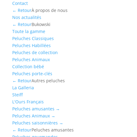
Contact
← Retour
À propos de nous
Nos actualités
← Retour
Bukowski
Toute la gamme
Peluches Classiques
Peluches Habillées
Peluches de collection
Peluches Animaux
Collection bébé
Peluches porte-clés
← Retour
Autres peluches
La Galleria
Steiff
L'Ours Français
Peluches amusantes
→
Peluches Animaux
→
Peluches saisonnières
→
← Retour
Peluches amusantes
Peluches gourmandes