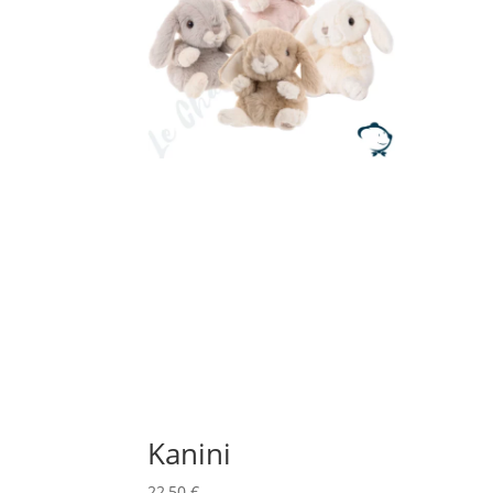
Kanini
22,50
€