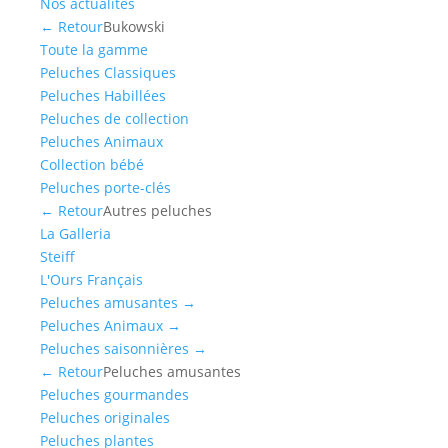
Nos actualités
← Retour
Bukowski
Toute la gamme
Peluches Classiques
Peluches Habillées
Peluches de collection
Peluches Animaux
Collection bébé
Peluches porte-clés
← Retour
Autres peluches
La Galleria
Steiff
L'Ours Français
Peluches amusantes
→
Peluches Animaux
→
Peluches saisonnières
→
← Retour
Peluches amusantes
Peluches gourmandes
Peluches originales
Peluches plantes