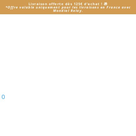
Livraison offerte dès 125€ d’achat
! 🎁
*
Offre valable uniquement pour les livraisons en France avec
Mondial Relay.
Accueil
/ Produit Je choisi mon Modèle / Sélie - 18 cm
Sélie - 18 cm
Voici le seul résultat
0