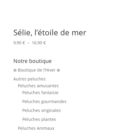
Sélie, l’étoile de mer
Plage
9,90
€
–
16,90
€
de
prix :
Notre boutique
9,90 €
à
❄️ Boutique de l’Hiver ❄️
16,90 €
Autres peluches
Peluches amusantes
Peluches fantaisie
Peluches gourmandes
Peluches originales
Peluches plantes
Peluches Animaux