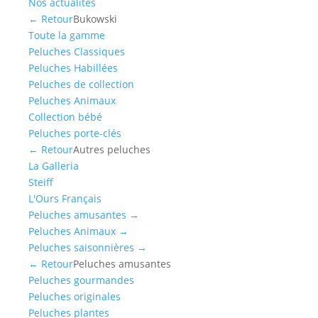
Nos actualités
← Retour
Bukowski
Toute la gamme
Peluches Classiques
Peluches Habillées
Peluches de collection
Peluches Animaux
Collection bébé
Peluches porte-clés
← Retour
Autres peluches
La Galleria
Steiff
L'Ours Français
Peluches amusantes
→
Peluches Animaux
→
Peluches saisonnières
→
← Retour
Peluches amusantes
Peluches gourmandes
Peluches originales
Peluches plantes