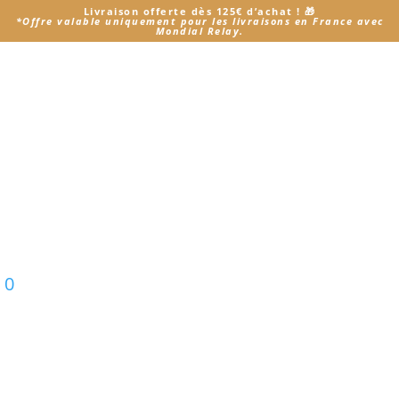
Livraison offerte dès 125€ d’achat
! 🎁
*
Offre valable uniquement pour les livraisons en France avec
Mondial Relay.
Accueil
/ Produit Je choisi mon Modèle / Sélie - 27 cm
Sélie - 27 cm
Voici le seul résultat
0