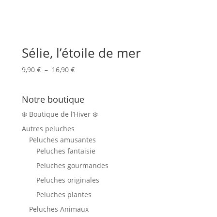
Sélie, l’étoile de mer
Plage
9,90
€
–
16,90
€
de
prix :
Notre boutique
9,90 €
à
❄️ Boutique de l’Hiver ❄️
16,90 €
Autres peluches
Peluches amusantes
Peluches fantaisie
Peluches gourmandes
Peluches originales
Peluches plantes
Peluches Animaux