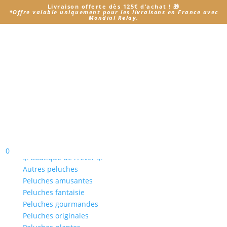
Livraison offerte dès 125€ d’achat
! 🎁
*
Offre valable uniquement pour les livraisons en France avec
Mondial Relay.
Accueil
/ Produit Je choisi mon Modèle / Ziggy Baby
Rug - Coloris beige
Ziggy Baby Rug - Coloris
beige
Aucun produit ne correspond à votre sélection.
Notre boutique
0
❄️ Boutique de l’Hiver ❄️
Autres peluches
Peluches amusantes
Peluches fantaisie
Peluches gourmandes
Peluches originales