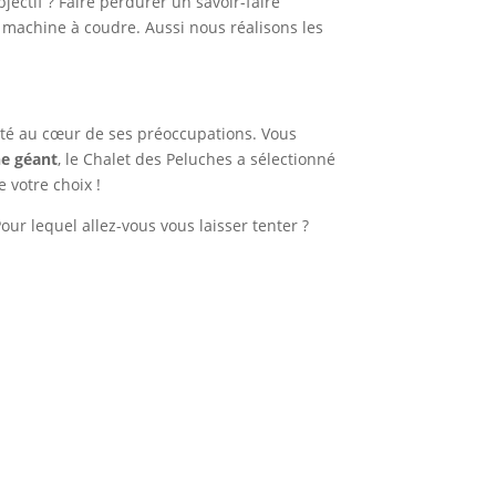
objectif ? Faire perdurer un savoir-faire
la machine à coudre. Aussi nous réalisons les
ité au cœur de ses préoccupations. Vous
he géant
, le Chalet des Peluches a sélectionné
 votre choix !
our lequel allez-vous vous laisser tenter ?