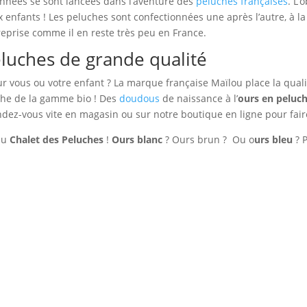
onnées se sont lancées dans l’aventure des
peluches françaises
. L’
ux enfants ! Les peluches sont confectionnées une après l’autre, à 
treprise comme il en reste très peu en France.
eluches de grande qualité
 vous ou votre enfant ? La marque française Maïlou place la qual
he de la gamme bio ! Des
doudous
de naissance à l’
ours en peluc
dez-vous vite en magasin ou sur notre boutique en ligne pour faire
au
Chalet des Peluches
!
Ours blanc
? Ours brun ? Ou o
urs bleu
? P