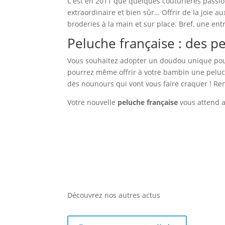
C’est en 2011 que quelques couturières passi
extraordinaire et bien sûr… Offrir de la joie a
broderies à la main et sur place. Bref, une en
Peluche française : des p
Vous souhaitez adopter un doudou unique pour
pourrez même offrir à votre bambin une peluc
des nounours qui vont vous faire craquer ! Ren
Votre nouvelle
peluche française
vous attend 
Découvrez nos autres actus