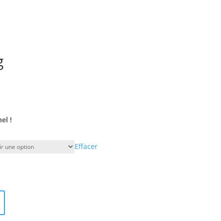
g
el !
Effacer