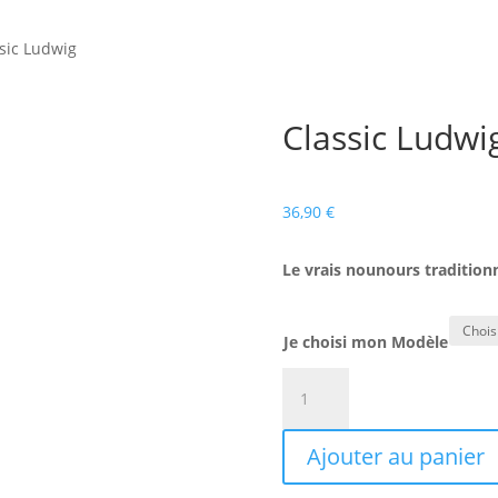
ssic Ludwig
Classic Ludwi
36,90
€
Le vrais nounours traditionn
Je choisi mon Modèle
quantité
de
Classic
Ajouter au panier
Ludwig