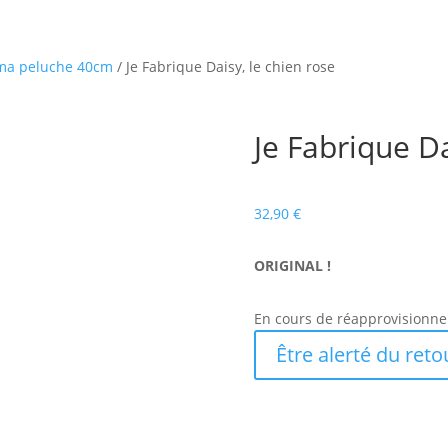
 ma peluche 40cm
/ Je Fabrique Daisy, le chien rose
Je Fabrique Da
32,90
€
ORIGINAL !
En cours de réapprovisionn
Être alerté du reto