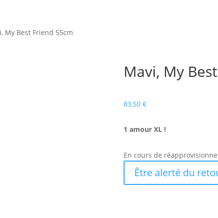
i, My Best Friend 55cm
Mavi, My Best
83,50
€
1 amour XL !
En cours de réapprovisionn
Être alerté du reto