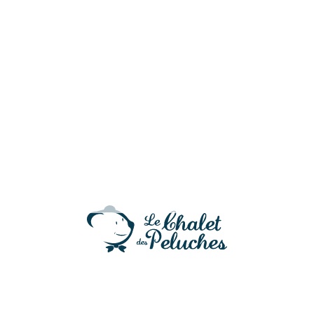
Moka, hochet koala
14,90
€
Moka, le roi des câlins !