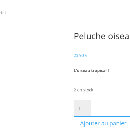
riel
Peluche oisea
23,90
€
L’oiseau tropical !
2 en stock
quantité
de
Peluche
Ajouter au panier
oiseau
Barley