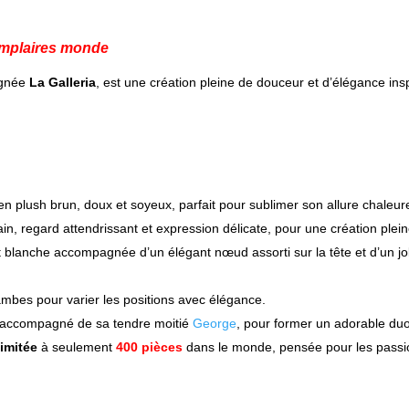
xemplaires monde
ignée
La Galleria
,
est une création pleine de douceur et d’élégance ins
en plush brun, doux et soyeux
, parfait pour sublimer son allure chaleu
main, regard attendrissant et expression délicate, pour une création ple
 blanche accompagnée d’un élégant nœud assorti sur la tête et d’un jol
ambes pour varier les positions avec élégance.
e accompagné de sa tendre moitié
George
, pour former un adorable du
limitée
à seulement
400
pièces
dans le monde, pensée pour les passion