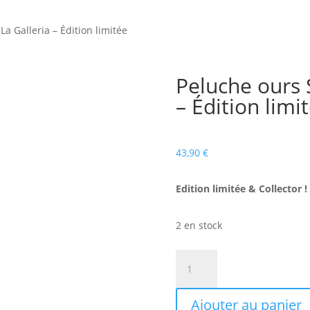
a Galleria – Édition limitée
Peluche ours 
– Édition limi
43,90
€
Edition limitée & Collector !
2 en stock
quantité
de
Peluche
Ajouter au panier
ours