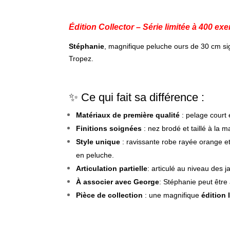
Édition Collector – Série limitée à 400 e
Stéphanie
, magnifique peluche ours de 30 cm s
Tropez.
✨ Ce qui fait sa différence :
Matériaux de première qualité
: pelage court 
Finitions soignées
: nez brodé et taillé à la 
Style unique
: ravissante robe rayée orange et
en peluche.
Articulation partielle
:
articulé au niveau des j
À associer avec George
: Stéphanie peut êtr
Pièce de collection
: une magnifique
édition 