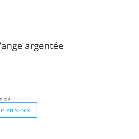
’ange argentée
ement
ur en stock