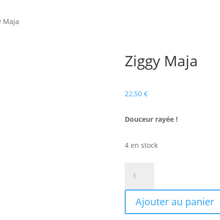
y Maja
Ziggy Maja
22,50
€
Douceur rayée !
4 en stock
quantité
de
Ziggy
Ajouter au panier
Maja