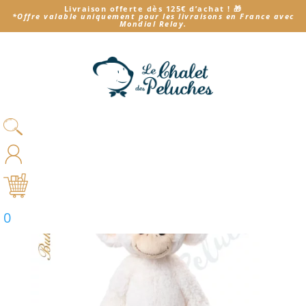
Livraison offerte dès 125€ d’achat
! 🎁
*
Offre valable uniquement pour les livraisons en France avec
Mondial Relay.
Accueil
/ Produit Choisir son modèle / Denis, le singe
Blanc
Denis, le singe Blanc
Voici le seul résultat
0