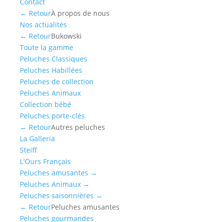
Contact
← Retour
À propos de nous
Nos actualités
← Retour
Bukowski
Toute la gamme
Peluches Classiques
Peluches Habillées
Peluches de collection
Peluches Animaux
Collection bébé
Peluches porte-clés
← Retour
Autres peluches
La Galleria
Steiff
L'Ours Français
Peluches amusantes
→
Peluches Animaux
→
Peluches saisonnières
→
← Retour
Peluches amusantes
Peluches gourmandes